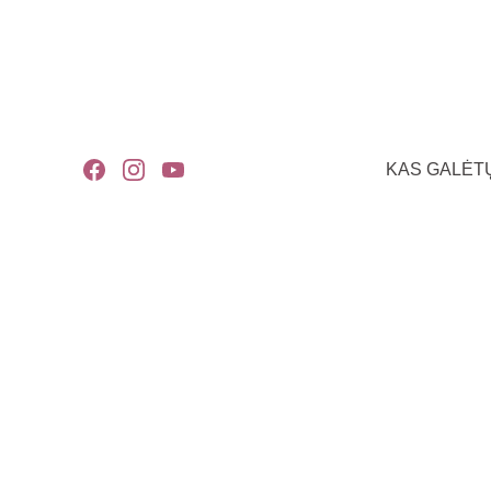
KAS GALĖTŲ
TAPINGAS
EMOCIJŲ PA
Justina Vasilevičiūtė