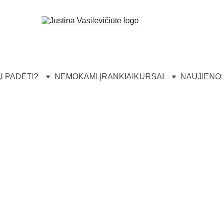
 PADĖTI?
NEMOKAMI ĮRANKIAI
KURSAI
NAUJIENO
LEIDIMAS
VIDEO
SKAUSMO PALEIDIMAS
EN