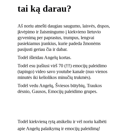
tai ką darau?
Aš noriu atnešti daugiau saugumo, laisvės, drąsos, 
įkvėpimo ir žaismingumo į kiekvieno lietuvio 
gyvenimą per paprastus, trumpus, lengvai 
pasiekiamus įrankius, kurie padeda žmonėms 
pasijusti geriau čia ir dabar.
Todėl išleidau Angelų kortas.
Todėl esu įrašiusi virš 70 (!!!) emocijų paleidimo 
(tapingo) video savo youtube kanale (nuo vienos 
minutės iki keliolikos minučių trukmės).
Todėl vedu Angelų, Šviesos būtybių, Traukos 
dėsnio, Gausos, Emocijų paleidimo grupes.
Todėl kiekvieną rytą atsikeliu ir vėl noriu kalbėti 
apie Angelų palaikymą ir emocijų paleidimą!