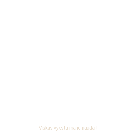
NORIU
Tavo gyvenimas! Tavo 
taisyklės!
Bendraukim!
Su meile, Justina
Viskas vyksta mano naudai!