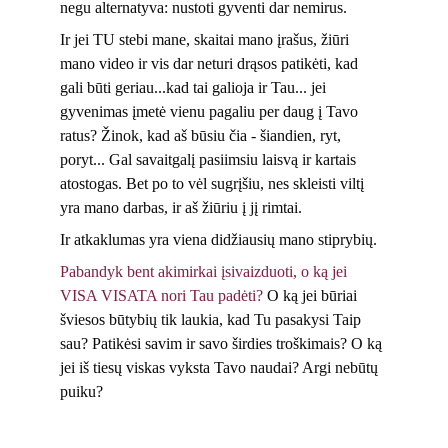
negu alternatyva: nustoti gyventi dar nemirus.
Ir jei TU stebi mane, skaitai mano įrašus, žiūri 
mano video ir vis dar neturi drąsos patikėti, kad 
gali būti geriau...kad tai galioja ir Tau... jei 
gyvenimas įmetė vienu pagaliu per daug į Tavo 
ratus? Žinok, kad aš būsiu čia - šiandien, ryt, 
poryt... Gal savaitgalį pasiimsiu laisvą ir kartais 
atostogas. Bet po to vėl sugrįšiu, nes skleisti viltį 
yra mano darbas, ir aš žiūriu į jį rimtai. 
Ir atkaklumas yra viena didžiausių mano stiprybių. 
Pabandyk bent akimirkai įsivaizduoti, o ką jei 
VISA VISATA nori Tau padėti? 
O ką jei būriai 
šviesos būtybių tik laukia, kad Tu pasakysi Taip 
sau? Patikėsi savim ir savo širdies troškimais? O ką 
jei iš tiesų viskas vyksta Tavo naudai? Argi nebūtų 
puiku?