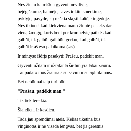
Nes žinau ką reiškia gyventi neviltyje, 
bejėgiškume, baimėje, savęs ir kitų smerkime, 
pyktyje, pavyde, ką reiškia skęsti kaltėje ir gėdoje.
Nes tikiuosi kad kiekviena mano žinutė pasieks dar 
vieną žmogų, kuris bent per kruopelytę patikės kad 
galbūt, tik galbūt gali būti geriau, kad galbūt, tik 
galbūt ir aš esu palaikoma (-as).
Ir mintyse išdrįs pasakyti: Prašau, padėkit man.
Gyventi uždara ir užrakinta širdim yra labai žiauru. 
Tai padaro mus žiauriais su savim ir su aplinkiniais.
Bet nebūtinai taip turi būti.
"Prašau, padėkit man." 
Tik tiek tereikia. 
Šiandien. Ir kasdien. 
Tada jau sprendimai ateis. Kelias tikėtina bus 
vingiuotas ir ne visada lengvas, bet jis geresnis 