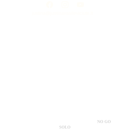
justina@justinavasileviciute.lt
NUORODOS:
> 
PAGRINDINIS PUSLAPIS
> 
EL.PARDUOTUVĖ
> 
NAUJIENOS
> 
KAS GALĖTŲ PADĖTI?
> 
SUSITIKIMAI IR MOKYMAI
> PRIVATUMO POLITIKA
Copyright © Justina Vasilevičiūtė | Designed by 
NO GO 
SOLO