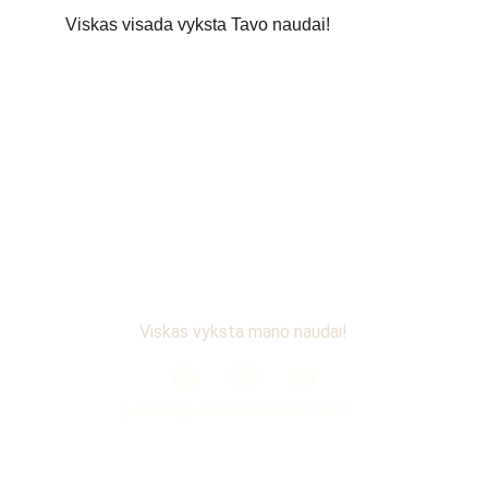
Viskas visada vyksta Tavo naudai!
Viskas vyksta mano naudai!
justina@justinavasileviciute.lt
NUORODOS: