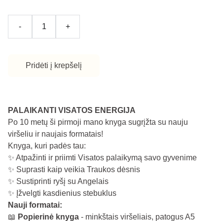
-
+
Pridėti į krepšelį
PALAIKANTI VISATOS ENERGIJA
Po 10 metų ši pirmoji mano knyga sugrįžta su nauju
viršeliu ir naujais formatais!
Knyga, kuri padės tau:
✨ Atpažinti ir priimti Visatos palaikymą savo gyvenime
✨ Suprasti kaip veikia Traukos dėsnis
✨ Sustiprinti ryšį su Angelais
✨ Įžvelgti kasdienius stebuklus
Nauji formatai:
📖
Popierinė knyga
- minkštais viršeliais, patogus A5