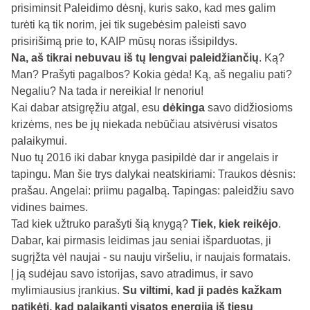
prisiminsit Paleidimo dėsnį, kuris sako, kad mes galim
turėti ką tik norim, jei tik sugebėsim paleisti savo
prisirišimą prie to, KAIP mūsų noras išsipildys.
Na, aš tikrai nebuvau iš tų lengvai paleidžiančių
. Ką?
Man? Prašyti pagalbos? Kokia gėda! Ką, aš negaliu pati?
Negaliu? Na tada ir nereikia! Ir nenoriu!
Kai dabar atsigręžiu atgal, esu
dėkinga
savo didžiosioms
krizėms, nes be jų niekada nebūčiau atsivėrusi visatos
palaikymui.
Nuo tų 2016 iki dabar knyga pasipildė dar ir angelais ir
tapingu. Man šie trys dalykai neatskiriami: Traukos dėsnis:
prašau. Angelai: priimu pagalbą. Tapingas: paleidžiu savo
vidines baimes.
Tad kiek užtruko parašyti šią knygą?
Tiek, kiek reikėjo
.
Dabar, kai pirmasis leidimas jau seniai išparduotas, ji
sugrįžta vėl naujai - su nauju viršeliu, ir naujais formatais.
Į ją sudėjau savo istorijas, savo atradimus, ir savo
mylimiausius įrankius.
Su viltimi, kad ji padės kažkam
patikėti, kad palaikanti visatos energija iš tiesų