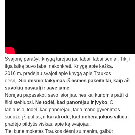
Svajonę parašyti knygą turėjau jau labai, labai seniai. Tik ji
ilgą laiką buvo labai nekonkreti. Knygą apie kažką.
2016 m. pradėjau svajoti apie knygą apie Traukos
dėsnį.
Šio dėsnio taikymas iš esmės pakeitė tai, kaip aš
suvokiu pasaulį ir save jame
.
Norėjau papasakoti savo istorijas, nes kai kuriomis pati iki
šiol stebiuosi.
Ne todėl, kad panorėjau ir įvyko
. O
labiausiai todėl, kad panorėjau, tada mano gyvenimas
sudužo į šipulius, ir
kai atrodė, kad nebėra jokios vilties
,
pradėjo pildytis viskas, apie ką svajojau.
Tie, kurie mokėtės Traukos dėsnį su manim, galbūt