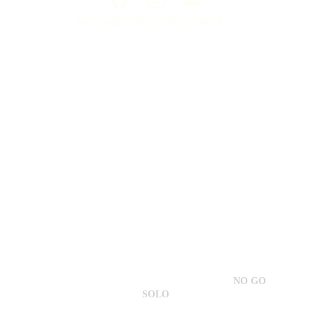
justina@justinavasileviciute.lt
NUORODOS:
> 
PAGRINDINIS PUSLAPIS
> 
EL.PARDUOTUVĖ
> 
NAUJIENOS
> 
KAS GALĖTŲ PADĖTI?
> 
SUSITIKIMAI IR MOKYMAI
> PRIVATUMO POLITIKA
Copyright © Justina Vasilevičiūtė | Designed by 
NO GO 
SOLO