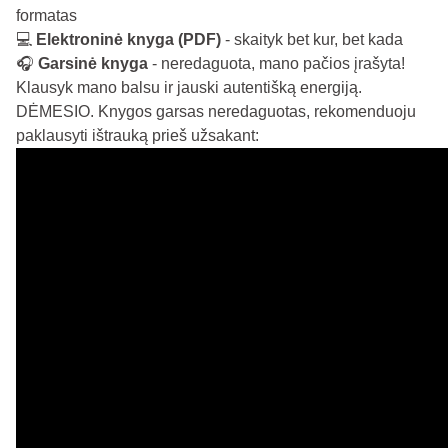
formatas
💻
Elektroninė knyga (PDF)
- skaityk bet kur, bet kada
🎧
Garsinė knyga
- neredaguota, mano pačios įrašyta!
Klausyk mano balsu ir jauski autentišką energiją.
DĖMESIO. Knygos garsas neredaguotas, rekomenduoju
paklausyti ištrauką prieš užsakant: