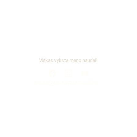
Viskas vyksta mano naudai!
justina@justinavasileviciute.lt
NUORODOS:
> 
PAGRINDINIS PUSLAPIS
> 
EL.PARDUOTUVĖ
> 
NAUJIENOS
> 
KAS GALĖTŲ PADĖTI?