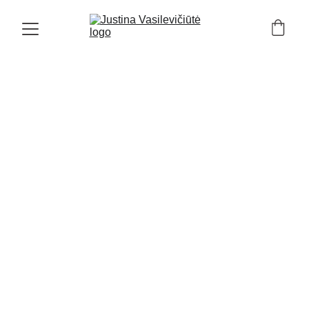
VIDEO
TRAUKOS DĖSNIS
Justina Vasilevičiūtė